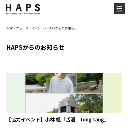
メ
ニ
ュ
TOP
»
ニュース・イベント
»
HAPSからのお知らせ
ー
を
HAPSからのお知らせ
開
く
【協力イベント】小林 颯『舌湯 tong tang』