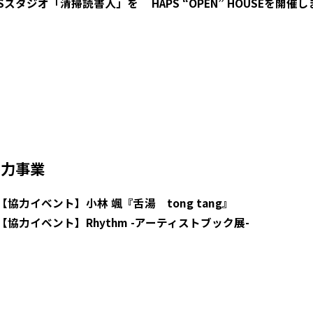
PSスタジオ「清掃読書人」を
HAPS “OPEN” HOUSEを開催
協力事業
【協力イベント】小林 颯『舌湯 tong tang』
【協力イベント】Rhythm -アーティストブック展-