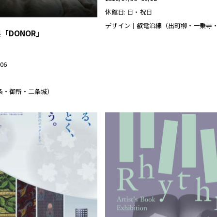
休館日: 日・祝日
デザイン｜叡電沿線（出町柳・一乗寺
「DONOR」
/06
条・御所・二条城）