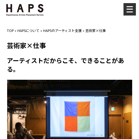
メ
ニ
ュ
TOP
»
HAPSについて
»
HAPSのアーティスト支援
»
芸術家×仕事
ー
を
芸術家×仕事
開
アーティストだからこそ、できることがあ
く
る。