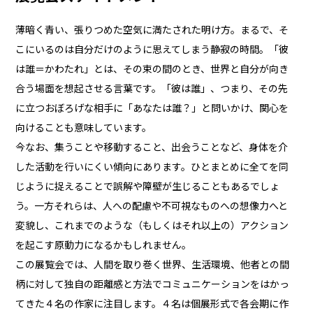
薄暗く青い、張りつめた空気に満たされた明け方。まるで、そ
こにいるのは自分だけのように思えてしまう静寂の時間。「彼
は誰＝かわたれ」とは、その束の間のとき、世界と自分が向き
合う場面を想起させる言葉です。「彼は誰」、つまり、その先
に立つおぼろげな相手に「あなたは誰？」と問いかけ、関心を
向けることも意味しています。
今なお、集うことや移動すること、出会うことなど、身体を介
した活動を行いにくい傾向にあります。ひとまとめに全てを同
じように捉えることで誤解や障壁が生じることもあるでしょ
う。一方それらは、人への配慮や不可視なものへの想像力へと
変貌し、これまでのような（もしくはそれ以上の）アクション
を起こす原動力になるかもしれません。
この展覧会では、人間を取り巻く世界、生活環境、他者との間
柄に対して独自の距離感と方法でコミュニケーションをはかっ
てきた４名の作家に注目します。４名は個展形式で各会期に作