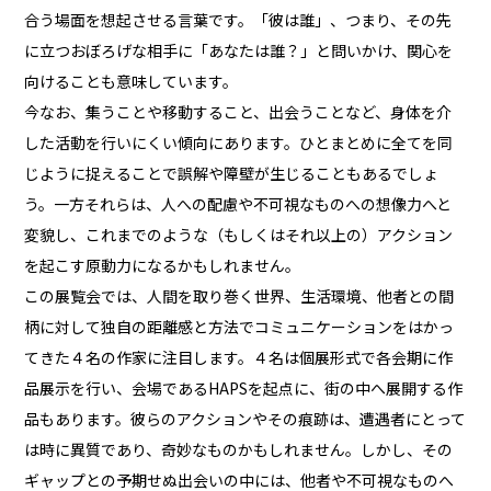
合う場面を想起させる言葉です。「彼は誰」、つまり、その先
に立つおぼろげな相手に「あなたは誰？」と問いかけ、関心を
向けることも意味しています。
今なお、集うことや移動すること、出会うことなど、身体を介
した活動を行いにくい傾向にあります。ひとまとめに全てを同
じように捉えることで誤解や障壁が生じることもあるでしょ
う。一方それらは、人への配慮や不可視なものへの想像力へと
変貌し、これまでのような（もしくはそれ以上の）アクション
を起こす原動力になるかもしれません。
この展覧会では、人間を取り巻く世界、生活環境、他者との間
柄に対して独自の距離感と方法でコミュニケーションをはかっ
てきた４名の作家に注目します。４名は個展形式で各会期に作
品展示を行い、会場であるHAPSを起点に、街の中へ展開する作
品もあります。彼らのアクションやその痕跡は、遭遇者にとって
は時に異質であり、奇妙なものかもしれません。しかし、その
ギャップとの予期せぬ出会いの中には、他者や不可視なものへ