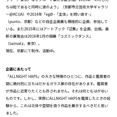
ちは粒であると同時に波のよう」（京都市立芸術大学ギャラリ
ー@KCUA）や2014年「egØ -「主体」を問い直す-」
（punto、京都）などの自主企画展も積極的に企画、参加して
いる。また2015年にはアートブック『辺集』を企画、出版。最
新の展覧会は2016年1月の個展「コズミックダンス」
（taïmatz、東京）。
現在、京都にて制作、活動中。
企画にあたって
「ALLNIGHT HAPS」の大きな特徴のひとつに、作品と鑑賞者の
間に絶対的に立ちはだかるガラス扉の存在があります。鑑賞者
が作品に近寄りたくとも許されません。それは何ともはがゆい
ものです。しかし、実際にALLNIGHT HAPSを鑑賞したときの経
験から、これは立体や空間を扱う作品を展示するべきだと思い
ました。