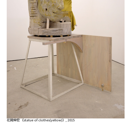
花岡伸宏 《statue of clothes(yellow)》, 2015