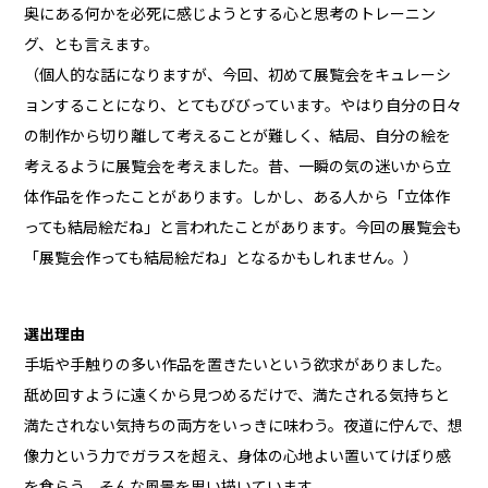
奥にある何かを必死に感じようとする心と思考のトレーニン
グ、とも言えます。
（個人的な話になりますが、今回、初めて展覧会をキュレーシ
ョンすることになり、とてもびびっています。やはり自分の日々
の制作から切り離して考えることが難しく、結局、自分の絵を
考えるように展覧会を考えました。昔、一瞬の気の迷いから立
体作品を作ったことがあります。しかし、ある人から「立体作
っても結局絵だね」と言われたことがあります。今回の展覧会も
「展覧会作っても結局絵だね」となるかもしれません。）
選出理由
手垢や手触りの多い作品を置きたいという欲求がありました。
舐め回すように遠くから見つめるだけで、満たされる気持ちと
満たされない気持ちの両方をいっきに味わう。夜道に佇んで、想
像力という力でガラスを超え、身体の心地よい置いてけぼり感
を食らう。そんな風景を思い描いています。