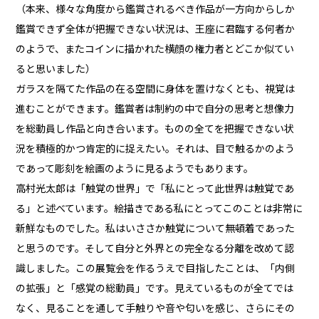
（本来、様々な角度から鑑賞されるべき作品が一方向からしか
鑑賞できず全体が把握できない状況は、王座に君臨する何者か
のようで、またコインに描かれた横顔の権力者とどこか似てい
ると思いました）
ガラスを隔てた作品の在る空間に身体を置けなくとも、視覚は
進むことができます。鑑賞者は制約の中で自分の思考と想像力
を総動員し作品と向き合います。ものの全てを把握できない状
況を積極的かつ肯定的に捉えたい。それは、目で触るかのよう
であって彫刻を絵画のように見るようでもあります。
高村光太郎は「触覚の世界」で「私にとって此世界は触覚であ
る」と述べています。絵描きである私にとってこのことは非常に
新鮮なものでした。私はいささか触覚について無頓着であった
と思うのです。そして自分と外界との完全なる分離を改めて認
識しました。この展覧会を作るうえで目指したことは、「内側
の拡張」と「感覚の総動員」です。見えているものが全てでは
なく、見ることを通して手触りや音や匂いを感じ、さらにその