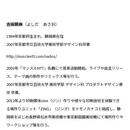
吉田朝麻
（よしだ あさお）
1984年京都府生まれ、静岡県在住
2007年京都市立芸術大学美術学部デザイン科卒業
http://musclentt.com/nados/
2003年「マッスルNTT」名義にて音楽活動開始。ライブや自主リリー
ス、テーマ曲の制作やリミックス等を行う。
2007年京都市立芸術大学 美術学部 デザイン科 プロダクトデザイン専
攻 卒業。
2012年より印刷媒体zine（ジン）作りや様々な印刷技術を体験でき
る場作りユニット「ZING」（ジング）をトモノカナコと結成し、静
岡県をはじめ長野県松本市美術館や東京都庭園美術館にて場所作りや
ワークショップ等を行う。