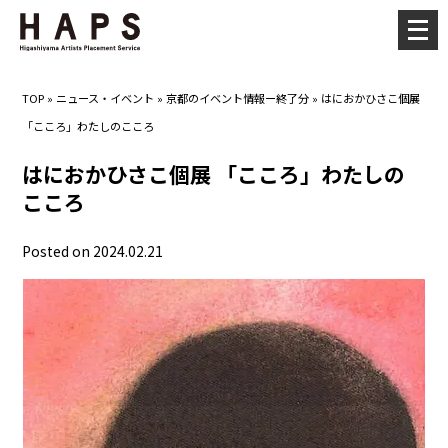
メ
ニ
ュ
TOP
»
ニュース・イベント
»
京都のイベント情報ー終了分
»
はにおかひさこ個展
ー
「こころ」わたしのこころ
を
開
はにおかひさこ個展 「こころ」わたしの
く
こころ
Posted on 2024.02.21