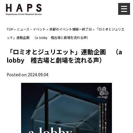
メ
ニ
ュ
TOP
»
ニュース・イベント
»
京都のイベント情報ー終了分
»
「ロミオとジュリエ
ー
ット」連動企画 （a lobby 稽古場と劇場を流れる声）
を
開
「ロミオとジュリエット」連動企画 （a
く
lobby 稽古場と劇場を流れる声）
Posted on 2024.09.04