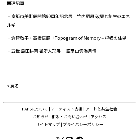
関連記事
・京都市美術館開館90周年記念展 竹内栖鳳 破壊と創生のエネ
ルギー
・倉智敬子 + 髙橋悟展「Topogram of Memory ‒ 呼吸の住処」
・五世 島田耕園 御所人形展 －語尽山雲海月情－
< 戻る
HAPSについて
|
アーティスト支援
|
アートと共生社会
お知らせ
|
相談・お問い合わせ
|
アクセス
サイトマップ
|
プライバシーポリシー