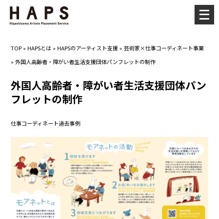
メ
ニ
ュ
TOP
»
HAPSとは
»
HAPSのアーティスト支援
»
芸術家×仕事コーディネート事業
ー
»
外国人高齢者・障がい者生活支援団体パンフレットの制作
を
開
外国人高齢者・障がい者生活支援団体パン
く
フレットの制作
仕事コーディネート過去事例