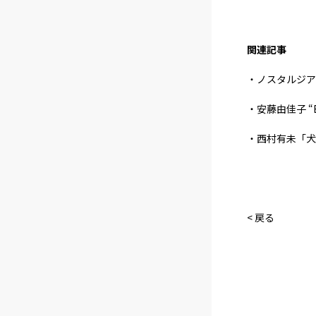
関連記事
・ノスタルジア
・安藤由佳子 “BALD
・西村有未「犬石物語
< 戻る