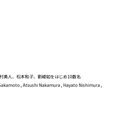
村勇人、松本和子、劉峻如をはじめ10数名
o Sakamoto , Atsushi Nakamura , Hayato Nishimura ,