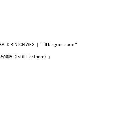
 BIN ICH WEG ｜” I’ll be gone soon “
（I still live there）」