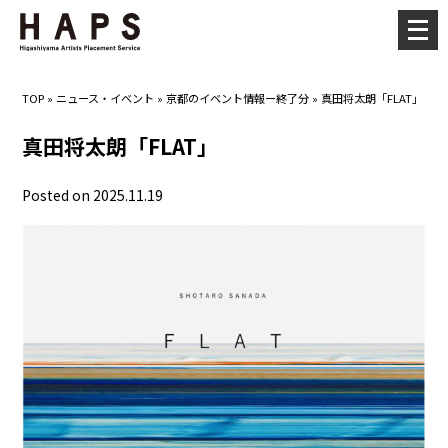
メ
ニ
ュ
TOP
»
ニュース・イベント
»
京都のイベント情報ー終了分
»
真田将太朗「FLAT」
ー
を
真田将太朗「FLAT」
開
く
Posted on 2025.11.19