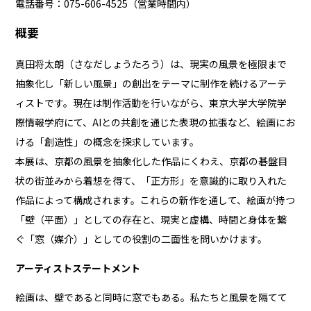
電話番号：075-606-4525（営業時間内）
概要
真田将太朗（さなだしょうたろう）は、現実の風景を極限まで
抽象化し「新しい風景」の創出をテーマに制作を続けるアーテ
ィストです。現在は制作活動を行いながら、東京大学大学院学
際情報学府にて、AIとの共創を通じた表現の拡張など、絵画にお
ける「創造性」の概念を探求しています。
本展は、京都の風景を抽象化した作品にくわえ、京都の碁盤目
状の街並みから着想を得て、「正方形」を意識的に取り入れた
作品によって構成されます。これらの新作を通して、絵画が持つ
「壁（平面）」としての存在と、現実と虚構、時間と身体を繋
ぐ「窓（媒介）」としての役割の二面性を問いかけます。
アーティストステートメント
絵画は、壁であると同時に窓でもある。私たちと風景を隔てて