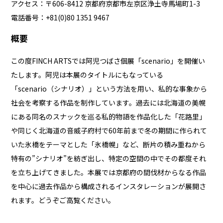
アクセス：〒606-8412 京都府京都市左京区浄土寺馬場町1-3
電話番号：+81(0)80 1351 9467
概要
この度FINCH ARTSでは阿児つばさ個展「scenario」を開催い
たします。阿児は本展のタイトルにもなっている
「scenario（シナリオ）」という方法を用い、私的な事象から
社会を考察する作品を制作しています。過去には北海道の美幌
にある同名のスナックを巡る私的物語を作品化した「花路里」
や同じく北海道の音威子府村で60年前まで冬の期間に作られて
いた氷橋をテーマとした「氷橋幌」など、断片の積み重ねから
特有の”シナリオ”を紡ぎ出し、特定の空間の中でその都度それ
を立ち上げてきました。本展では京都府の間伐材からなる作品
を中心に過去作品から構成されるインスタレーションが展開さ
れます。どうぞご高覧ください。