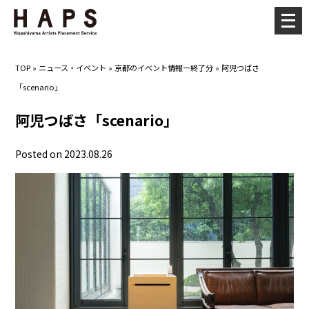
メ
ニ
ュ
TOP
»
ニュース・イベント
»
京都のイベント情報ー終了分
»
阿児つばさ
ー
「scenario」
を
開
阿児つばさ「scenario」
く
Posted on 2023.08.26