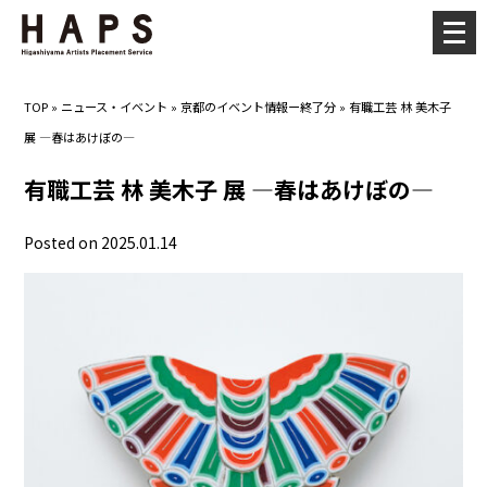
メ
ニ
ュ
TOP
»
ニュース・イベント
»
京都のイベント情報ー終了分
»
有職工芸 林 美木子
ー
展 ―春はあけぼの―
を
開
有職工芸 林 美木子 展 ―春はあけぼの―
く
Posted on 2025.01.14