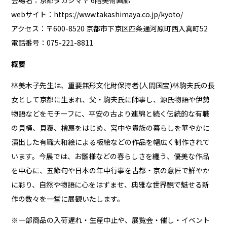
会場名：京都タカシマヤ 6階美術画廊
webサイト：
https://www.takashimaya.co.jp/kyoto/
アクセス：〒600-8520 京都市下京区四条通河原町西入真町52
電話番号：075-221-8811
概要
林美木子先生は、重要無形文化財保持者(人間国宝)林駒夫氏の長
女として京都に生まれ、父・駒夫氏に師事し、源氏物語や伊勢
物語などをモチーフに、平安の古より連綿と続く伝統的な有職
の貝桶、貝覆、檜扇をはじめ、宮中や貴族の暮らしを華やかに
演出した有職大和絵による板絵などの作品を幅広く制作されて
います。今展では、お雛様などの春らしさを纏う、優美な作品
を中心に、五節句や日本の年中行事を古都・京の意匠で鮮やか
に彩り、自然や物語に心をはずませ、典雅な世界観で魅せる新
作の数々を一堂に展観いたします。
※一部商品の入荷遅れ・生産中止や、展覧会・催し・イベント