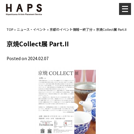
メ
ニ
ュ
TOP
»
ニュース・イベント
»
京都のイベント情報ー終了分
»
京焼Collect展 Part.II
ー
を
京焼Collect展 Part.II
開
く
Posted on 2024.02.07