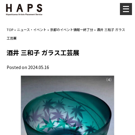
メ
ニ
ュ
TOP
»
ニュース・イベント
»
京都のイベント情報ー終了分
»
酒井 三和子 ガラス
ー
工芸展
を
開
酒井 三和子 ガラス工芸展
く
Posted on 2024.05.16