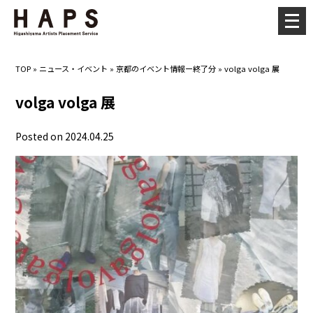
メ
ニ
ュ
TOP
»
ニュース・イベント
»
京都のイベント情報ー終了分
»
volga volga 展
ー
を
volga volga 展
開
く
Posted on 2024.04.25