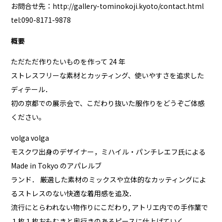
お問合せ先：
http://gallery-tominokoji.kyoto/contact.html
tel:090-8171-9878
概要
ただただ作りたいものを作って 24 年
ストレスフリーな素材とカッティング、使いやすさを追求した
ディテール．
初の京都での展示会で、こだわり抜いた服作りをどうぞご体感
ください。
volga volga
モスクワ出身のデザイナー，ミハイル・パンチレエフ氏による
Made in Tokyo のアパレルブ
ランド． 厳選した素材のミックスや立体的なカッティングによ
るストレスのない快適な着用感を追及．
流行にとらわれない物作りにこだわり, アトリエ内での手作業で
１枚１枚おもむきと奥行きのあるピースに仕上げていく．