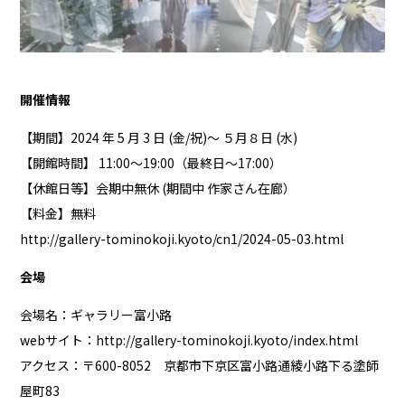
開催情報
【期間】2024 年 5 月 3 日 (金/祝)～ ５月８日 (水)
【開館時間】 11:00～19:00（最終日～17:00）
【休館日等】会期中無休 (期間中 作家さん在廊）
【料金】無料
http://gallery-tominokoji.kyoto/cn1/2024-05-03.html
会場
会場名：ギャラリー富小路
webサイト：
http://gallery-tominokoji.kyoto/index.html
アクセス：〒600-8052 京都市下京区富小路通綾小路下る塗師
屋町83