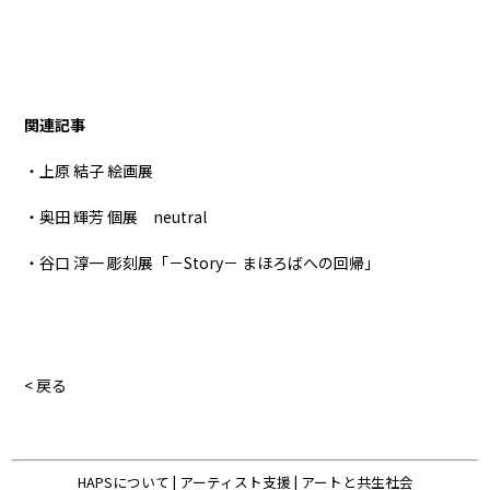
関連記事
・上原 結子 絵画展
・奥田 輝芳 個展 neutral
・谷口 淳一 彫刻展「－Story－ まほろばへの回帰」
< 戻る
HAPSについて
|
アーティスト支援
|
アートと共生社会