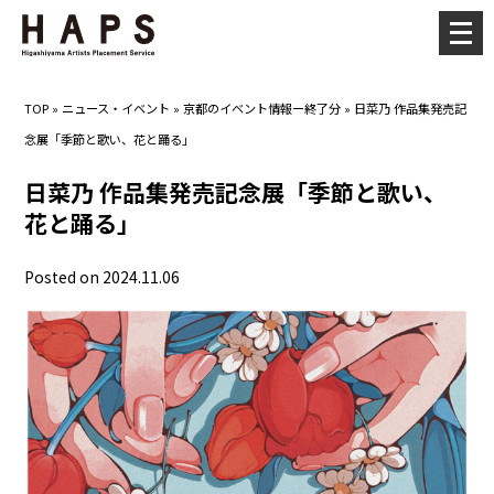
メ
ニ
ュ
TOP
»
ニュース・イベント
»
京都のイベント情報ー終了分
»
日菜乃 作品集発売記
ー
念展「季節と歌い、花と踊る」
を
開
日菜乃 作品集発売記念展「季節と歌い、
く
花と踊る」
Posted on 2024.11.06