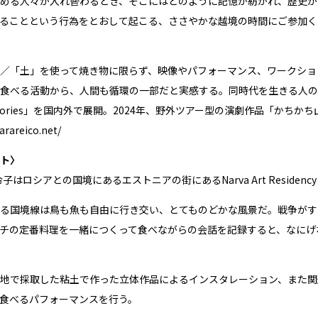
める人々が入れ替わるとき、そこにはどのように記憶が紡がれ、歴史が
ることという行為をとおして起こる、ささやかな越境の時間にご参加く
／「土」を使って焼き物に限らず、映像やパフォーマンス、ワークショ
食べる活動から、人間も循環の一部だと実感する。同時代を生きる人の
n Stories」を国内外で展開。2024年、野外ツアー型の演劇作品「か
arareico.net/
ト〉
原令子はロシアとの国境にあるエストニアの街にある
Narva Art Residency
る国境線は鳥も魚も自由に行き交い、とてものどかな風景だ。戦争がす
チの定番料理を一緒につくって食べながらの会話を記録すると、なにげ
地で採取した粘土で作った立体作品によるインスタレーション、また関
食べるパフォーマンスを行う。