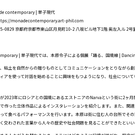
 contemporary | 単子現代
ttps://monadecontemporary.art-phil.com
5-0829 京都府京都市東山区月見町10-2 八坂ビル地下1階 奥左入ル 2号
temporary | 単子現代では、本原令子による個展「踊る、国境線 | Dancing
、粘土を自然からの贈りものとしてコミュニケーションをとりながら創
ィアを使って対話を始めることに興味をもつようになり、社会について
が2023年にロシアとの国境にあるエストニアのNarvaという街に2
で作った立体作品によるインスタレーションを紹介します。また、関連
って食べるパフォーマンスを行います。本原は街に住む人の台所でその
く交わされた言葉から人々の歴史や社会問題を見ることができたといい