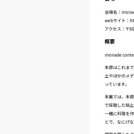
会場名：monade
webサイト：
h
アクセス：〒60
概要
monade con
本原はこれまで
土やほかのメデ
っています。
本展では、本原
で採取した粘土
一緒に料理を作
とで、なにげな