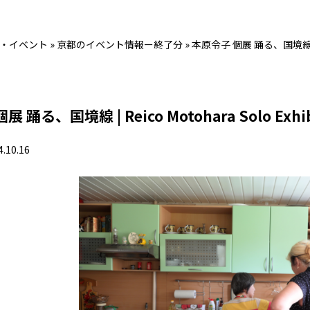
・イベント
»
京都のイベント情報ー終了分
»
本原令子 個展 踊る、国境線 | Reic
踊る、国境線 | Reico Motohara Solo Exhibit
4.10.16