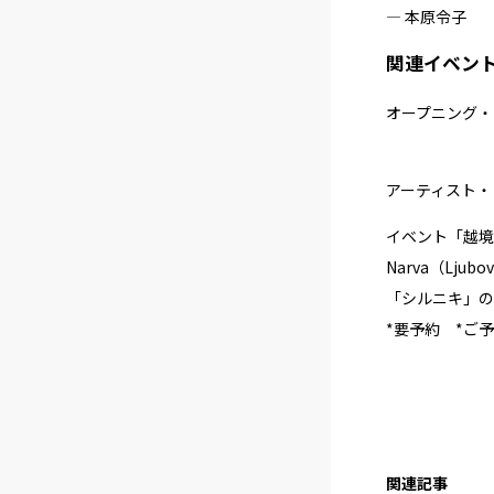
― 本原令子
関連イベン
オープニング・レ
アーティスト・ト
イベント「越境す
Narva（L
「シルニキ」の
*要予約 *ご
関連記事