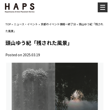
メ
ニ
ュ
TOP
»
ニュース・イベント
»
京都のイベント情報ー終了分
»
頭山ゆう紀「残され
ー
た風景」
を
開
頭山ゆう紀「残された風景」
く
Posted on 2025.03.19