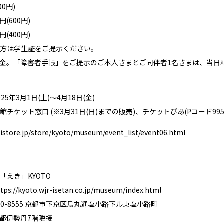
00円)
円(600円)
円(400円)
方は学生証をご提示ください。
売料金。「障害者手帳」をご提示のご本人さまとご同伴者1名さまは、当日料
5年3月1日(土)～4月18日(金)
チケット窓口 (※3月31日(日)までの販売)、チケットぴあ(Pコード995-
istore.jp/store/kyoto/museum/event_list/event06.html
「えき」KYOTO
ttps://kyoto.wjr-isetan.co.jp/museum/index.html
0-8555 京都市下京区烏丸通塩小路下ル東塩小路町
都伊勢丹7階隣接