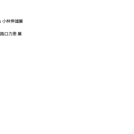
les 小林伸雄展
路口力恵 展