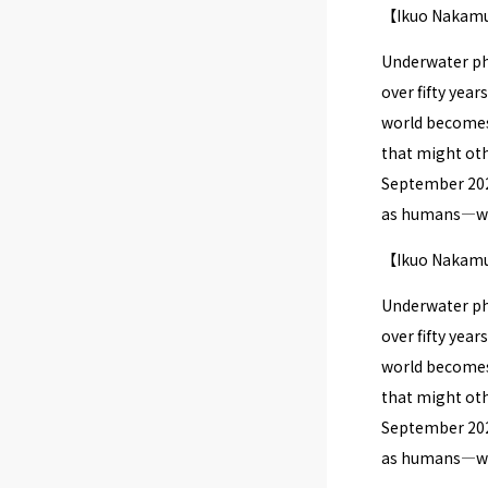
【Ikuo Nakamur
Underwater pho
over fifty yea
world becomes 
that might oth
September 2024
as humans—wit
【Ikuo Nakamu
Underwater pho
over fifty yea
world becomes 
that might oth
September 2024
as humans—wit