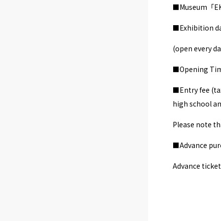
■Museum「EKi」
■Exhibition da
(open every da
■Opening Times
■Entry fee (ta
high school an
Please note th
■Advance purch
Advance ticke