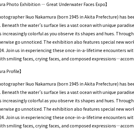
a Photo Exhibition ― Great Underwater Faces Expo】
tographer Ikuo Nakamura (born 1945 in Akita Prefecture) has been
rs. Beneath the water’s surface lies a vast ocean with unique paradi
increasingly colorful as you observe its shapes and hues. Through
erwise go unnoticed. The exhibition also features special new work
. Join us in experiencing these once-in-a-lifetime encounters wit
h smiling faces, crying faces, and composed expressions—acco
ra Profile】
tographer Ikuo Nakamura (born 1945 in Akita Prefecture) has been
rs. Beneath the water’s surface lies a vast ocean with unique paradi
increasingly colorful as you observe its shapes and hues. Through
erwise go unnoticed. The exhibition also features special new work
. Join us in experiencing these once-in-a-lifetime encounters wit
h smiling faces, crying faces, and composed expressions—acco