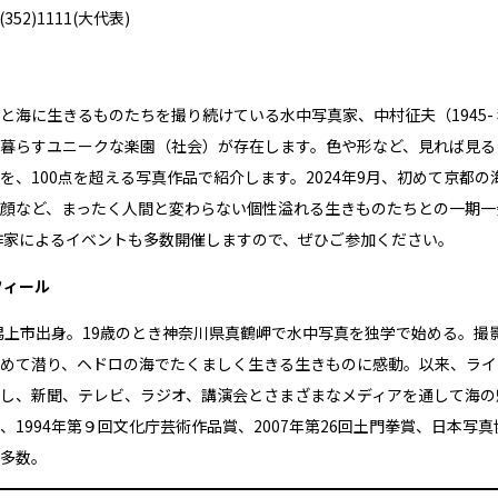
352)1111(大代表)
と海に生きるものたちを撮り続けている水中写真家、中村征夫（1945
暮らすユニークな楽園（社会）が存在します。色や形など、見れば見る
を、100点を超える写真作品で紹介します。2024年9月、初めて京都
顔など、まったく人間と変わらない個性溢れる生きものたちとの一期一
作家によるイベントも多数開催しますので、ぜひご参加ください。
フィール
県潟上市出身。19歳のとき神奈川県真鶴岬で水中写真を独学で始める。撮影
めて潜り、ヘドロの海でたくましく生きる生きものに感動。以来、ライ
し、新聞、テレビ、ラジオ、講演会とさまざまなメディアを通して海の魅
、1994年第９回文化庁芸術作品賞、2007年第26回土門拳賞、日本
多数。