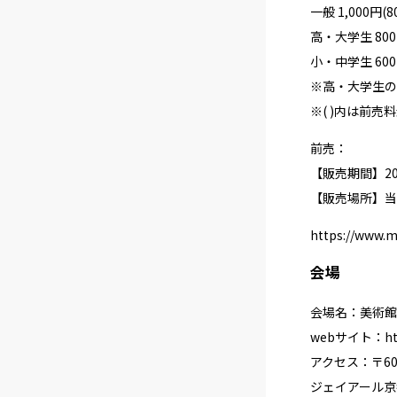
一般 1,000円(8
高・大学生 800
小・中学生 600
※高・大学生の
※( )内は前
前売：
【販売期間】202
【販売場所】当館
https://www.m
会場
会場名：美術館
webサイト：
h
アクセス：〒60
ジェイアール京