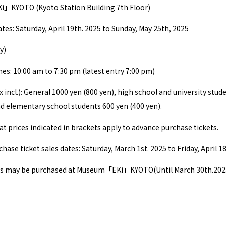
KYOTO (Kyoto Station Building 7th Floor)
tes: Saturday, April 19th. 2025 to Sunday, May 25th, 2025
y)
: 10:00 am to 7:30 pm (latest entry 7:00 pm)
x incl.): General 1000 yen (800 yen), high school and university stud
d elementary school students 600 yen (400 yen).
at prices indicated in brackets apply to advance purchase tickets.
ase ticket sales dates: Saturday, March 1st. 2025 to Friday, April 1
ts may be purchased at Museum「EKi」KYOTO(Until March 30th.2025),