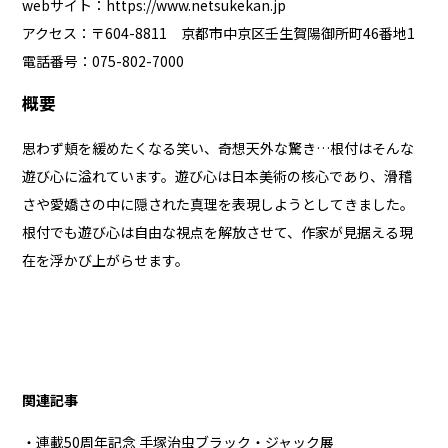
webサイト：
https://www.netsukekan.jp
アクセス：〒604-8811 京都市中京区壬生賀陽御所町46番地1
電話番号：075-802-7000
概要
思わず頬を緩めたくなる笑い、奇想天外な驚き…根付はそんな
遊び心に溢れています。遊び心は日本美術の核心であり、滑稽
さや愛嬌さの中に隠された真理を表現しようとしてきました。
根付でも遊び心は自由な視点を解放させて、作家が見据える現
在を浮かび上がらせます。
関連記事
・連載50周年記念 手塚治虫ブラック・ジャック展