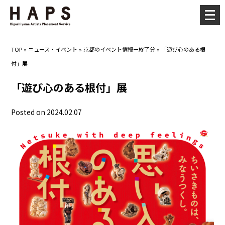
メ
ニ
ュ
TOP
»
ニュース・イベント
»
京都のイベント情報ー終了分
»
「遊び心のある根
ー
付」展
を
開
「遊び心のある根付」展
く
Posted on 2024.02.07