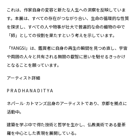
これは、作家自身の変容と新たな人生への洞察を反映していま
す。本展は、すべての存在がつながり合い、生命の循環的な性質
を探求し、すべての人や物事が壮大で普遍的な命の織物の中で
「師」としての役割を果たすという考えを示しています。
「YANGSI」は、鑑賞者に自身の再生の瞬間を見つめ直し、宇宙
や周囲の人々と共有される無限の叡智に思いを馳せるきっかけ
となることを願っています。
アーティスト詳細
P R A D H A N A D I T Y A
ネパール·カトマンズ出身のアーティストであり、京都を拠点に
活動中。
建築を学ぶ中で得た技術と哲学を生かし、仏教美術である曼荼
羅を中心とした表現を展開している。