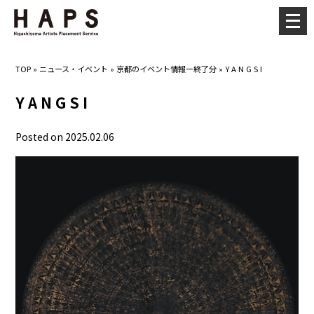
メ
ニ
ュ
TOP
»
ニュース・イベント
»
京都のイベント情報ー終了分
»
Y A N G S I
ー
を
Y A N G S I
開
く
Posted on 2025.02.06