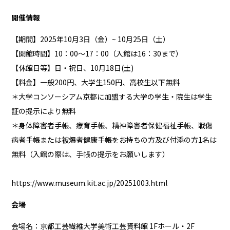
開催情報
【期間】2025年10月3日（金）~ 10月25日（土）
【開館時間】10：00～17：00（入館は16：30まで）
【休館日等】日・祝日、10月18日(土)
【料金】一般200円、大学生150円、高校生以下無料
＊大学コンソーシアム京都に加盟する大学の学生・院生は学生
証の提示により無料
＊身体障害者手帳、療育手帳、精神障害者保健福祉手帳、戦傷
病者手帳または被爆者健康手帳をお持ちの方及び付添の方1名は
無料（入館の際は、手帳の提示をお願いします）
https://www.museum.kit.ac.jp/20251003.html
会場
会場名：京都工芸繊維大学美術工芸資料館 1Fホール・2F