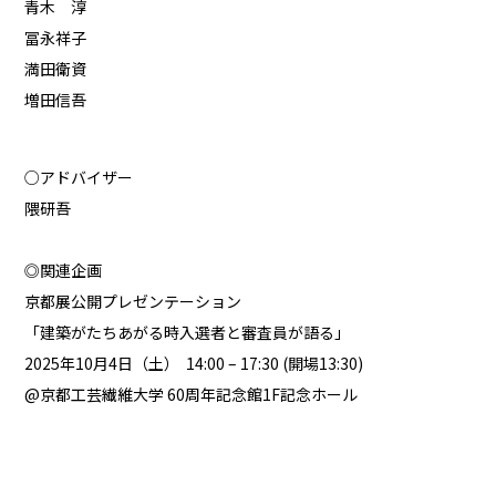
青木 淳
冨永祥子
満田衛資
増田信吾
○アドバイザー
隈研吾
◎関連企画
京都展公開プレゼンテーション
「建築がたちあがる時――入選者と審査員が語る」
2025年10月4日（土） 14:00 – 17:30 (開場13:30)
@京都工芸繊維大学 60周年記念館1F記念ホール