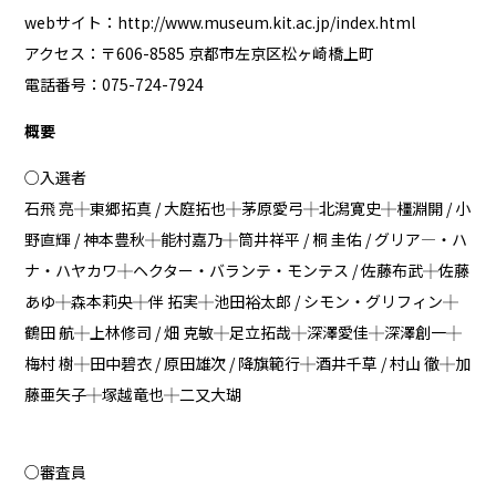
webサイト：
http://www.museum.kit.ac.jp/index.html
アクセス：〒606-8585 京都市左京区松ヶ崎橋上町
電話番号：075-724-7924
概要
○入選者
石飛 亮┼東郷拓真 / 大庭拓也┼茅原愛弓┼北潟寛史┼橿淵開 / 小
野直輝 / 神本豊秋┼能村嘉乃┼筒井祥平 / 桐 圭佑 / グリア―・ハ
ナ・ハヤカワ┼ヘクター・バランテ・モンテス / 佐藤布武┼佐藤
あゆ┼森本莉央┼伴 拓実┼池田裕太郎 / シモン・グリフィン┼
鶴田 航┼上林修司 / 畑 克敏┼足立拓哉┼深澤愛佳┼深澤創一┼
梅村 樹┼田中碧衣 / 原田雄次 / 降旗範行┼酒井千草 / 村山 徹┼加
藤亜矢子┼塚越竜也┼二又大瑚
○審査員