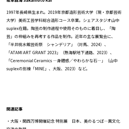
1997年長崎県生まれ。2019年京都造形芸術大学（現・京都芸術
大学）美術工芸学科総合造形コース卒業。シェアスタジオ山中
suplex在籍。陶芸の制作過程や使用そのものに着目し、「陶
芸」の枠組みを再考する作品を制作。近年の主な展覧会に、
「半井桃水館芸術祭 シャンデリア」（対馬、2024）、
「ATAMI ART GRANT 2023」（熱海駅地下通路、2023）、
「Ceremonial Ceramics ―身體感／やわらかな石―」（山中
suplexの別棟「MINE」、大阪、2023）など。
関連記事
・大阪・関西万博開催記念 特別展 日本、美のるつぼ―異文化
交流の軌跡―