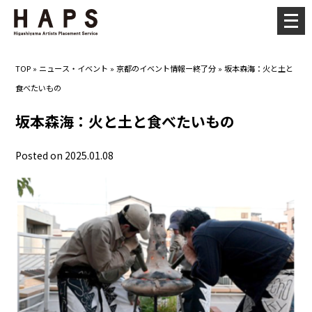
メ
ニ
ュ
TOP
»
ニュース・イベント
»
京都のイベント情報ー終了分
»
坂本森海：火と土と
ー
食べたいもの
を
開
坂本森海：火と土と食べたいもの
く
Posted on 2025.01.08