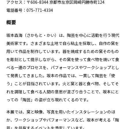
アクセス：〒606-8344 京都市左京区岡崎円勝寺町124
電話番号：075-771-4334
概要
坂本森海（さかもと・かい）は、陶芸を中心に活動を行う現代
美術家です。さまざまな土地で自ら粘土を採取し、自作の窯を
用いて作品を制作しています。器を焼成するための窯そのもの
を彫刻として提示しながら、その窯を使って食べ物を焼いて食
べる一連のプロセスを、パフォーマンスやワークショップとし
て発表してきました。坂本の作品では、一貫して陶芸を「使
う」ことが目指されています。火と窯と器と食べ物、そしてそ
れを調理して食べる人間の意思が混ざり合うことで、坂本にと
っての「陶芸」の姿が立ち現れてくるのです。
本展では、窯と映像、写真を用いたインスタレーションのほ
か、ワークショップやパフォーマンスなど、坂本が考える「陶
芸」を共有するイベントを予定しています。