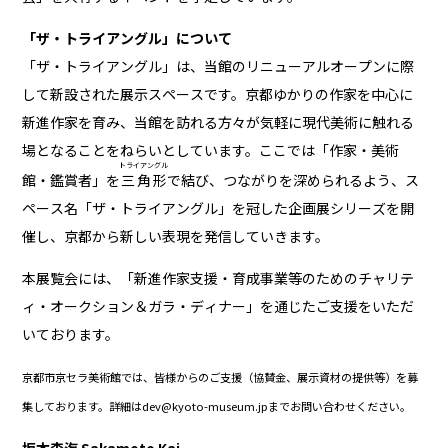
「ザ・トライアングル」について
「ザ・トライアングル」は、当館のリニューアルオープンに際
して新設された展示スペースです。京都ゆかりの作家を中心に
新進作家を育み、当館を訪れる方々が気軽に現代美術に触れる
場となることをねらいとしています。ここでは「作家・美術
トライアングル
館・鑑賞者」を
三角形
で結び、つながりを深められるよう、ス
ペース名「ザ・トライアングル」を冠した企画展シリーズを開
催し、京都から新しい表現を発信していきます。
本展覧会には、「新進作家支援・育成事業等のためのチャリテ
ィ・オークション＆ガラ・ディナー」を通じたご支援をいただ
いております。
京都市京セラ美術館では、皆様からのご支援（協賛金、展示資材の提供等）を募
集しております。詳細はdev@kyoto-museum.jpまでお問い合わせください。
坂本森海
Sakamoto Kai