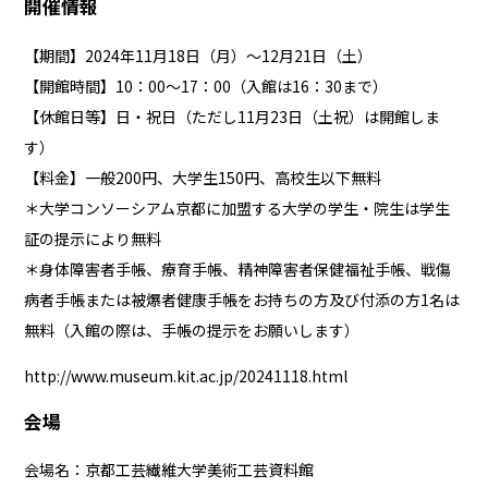
開催情報
【期間】2024年11月18日（月）～12月21日（土）
【開館時間】10：00～17：00（入館は16：30まで）
【休館日等】日・祝日（ただし11月23日（土祝）は開館しま
す）
【料金】一般200円、大学生150円、高校生以下無料
＊大学コンソーシアム京都に加盟する大学の学生・院生は学生
証の提示により無料
＊身体障害者手帳、療育手帳、精神障害者保健福祉手帳、戦傷
病者手帳または被爆者健康手帳をお持ちの方及び付添の方1名は
無料（入館の際は、手帳の提示をお願いします）
http://www.museum.kit.ac.jp/20241118.html
会場
会場名：京都工芸繊維大学美術工芸資料館