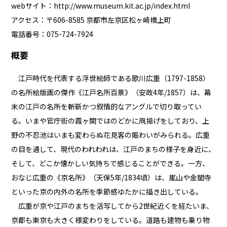
webサイト：
http://www.museum.kit.ac.jp/index.html
アクセス：〒606-8585 京都市左京区松ヶ崎橋上町
電話番号：075-724-7924
概要
江戸時代を代表する浮世絵師である歌川広重（1797-1858）
の名所絵版画の傑作《江戸名所百景》（安政4年/1857）は、幕
末の江戸の名所を斬新かつ叙情的なアングルで切り取ってい
る。いまや官庁街の霞ヶ関ではのどかに凧揚げをしており、上
野の不忍池はいまも変わらぬ花見客の賑わいがみられる。広重
の目を通して、現代のわれわれは、江戸のまちの様子を身近に、
そして、どこか懐かしい気持ちで感じることができる。一方、
おなじ広重の《京名所》（天保5年/1834頃）は、嵐山や金閣寺
といった京の内外の名所を季節感ゆたかに描き出している。
広重が京や江戸のまちを活写してから2世紀近くを経たいま、
京都も東京も大きく様変わりをしている。道路も建物も乗り物