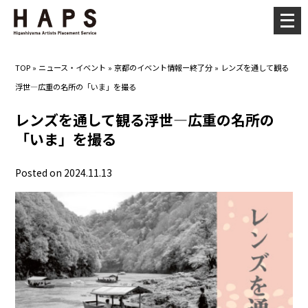
メ
ニ
ュ
TOP
»
ニュース・イベント
»
京都のイベント情報ー終了分
»
レンズを通して観る
ー
浮世―広重の名所の「いま」を撮る
を
開
レンズを通して観る浮世―広重の名所の
く
「いま」を撮る
Posted on 2024.11.13