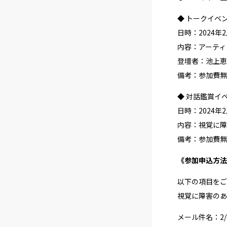
◆ トークイベ
日時：2024年2月
内容：アーティ
登壇者：池上恵
備考：参加費無
◆ 対話鑑賞イ
日時：2024年2月
内容：視覚に障
備考：参加費無
《参加申込方法
以下の項目をご入
視覚に障害のある
メール件名：2