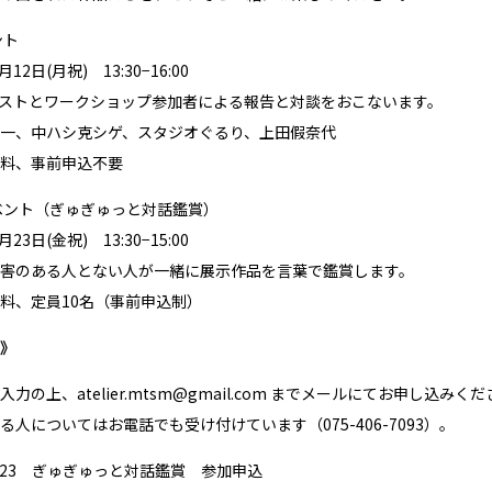
ント
12日(月祝) 13:30−16:00
ストとワークショップ参加者による報告と対談をおこないます。
一、中ハシ克シゲ、スタジオぐるり、上田假奈代
料、事前申込不要
ベント（ぎゅぎゅっと対話鑑賞）
23日(金祝) 13:30−15:00
害のある人とない人が一緒に展示作品を言葉で鑑賞します。
料、定員10名（事前申込制）
》
力の上、atelier.mtsm@gmail.com までメールにてお申し込みく
人についてはお電話でも受け付けています（075-406-7093）。
/23 ぎゅぎゅっと対話鑑賞 参加申込