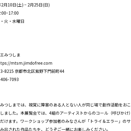
月10日(土) − 2月25日(日)
0−17:00
・火・水曜日
エみつしま
ttps://mtsm.jimdofree.com
3-8215 京都市北区紫野下門前町44
06-7093
みつしまでは、視覚に障害のある人とない人が同じ場で創作活動をおこ
しました。本展覧会では、4組のアーティストからのコール（呼びかけ
だけます。ワークショップ参加者のみなさんが「トライ＆エラー」のサ
み出された作品たちを、どうぞご一緒にお楽しみください。