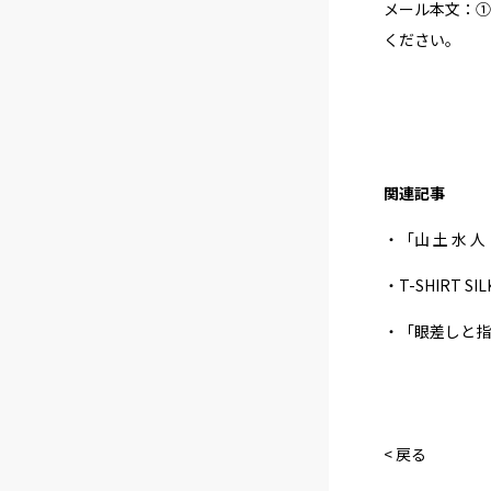
メール本文：①
ください。
関連記事
・「山 土 水 
・T-SHIRT SI
・「眼差しと指
< 戻る