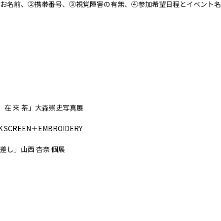
お名前、②携帯番号、③視覚障害の有無、④参加希望日程とイベント名
人 在 来 茶」大森崇史写真展
LK SCREEN＋EMBROIDERY
差し」山西 杏奈 個展