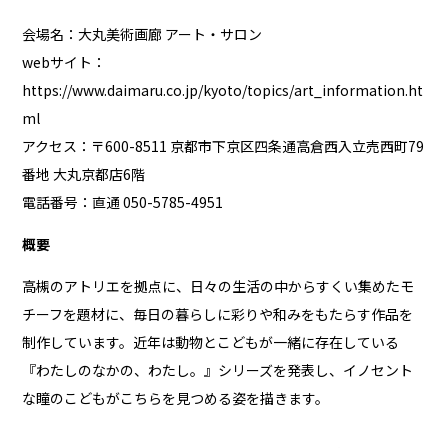
会場名：大丸美術画廊 アート・サロン
webサイト：
https://www.daimaru.co.jp/kyoto/topics/art_information.ht
ml
アクセス：〒600-8511 京都市下京区四条通高倉西入立売西町79
番地 大丸京都店6階
電話番号：直通 050-5785-4951
概要
高槻のアトリエを拠点に、日々の生活の中からすくい集めたモ
チーフを題材に、毎日の暮らしに彩りや和みをもたらす作品を
制作しています。近年は動物とこどもが一緒に存在している
『わたしのなかの、わたし。』シリーズを発表し、イノセント
な瞳のこどもがこちらを見つめる姿を描きます。