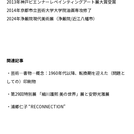
2013年神戸ビエンナーレペインティングアート展大賞受賞
2014年京都市立芸術大学大学院油画専攻修了
2024年浄厳院現代美術展（浄厳院/近江八幡市）
関連記事
・芸術—書物—概念：1960年代以降、転換期を迎えた（問題と
しての）印刷物
・第29回特別展 「細川護熙 美の世界」展と安野光雅展
・浦郷仁子 “RECONNECTION”