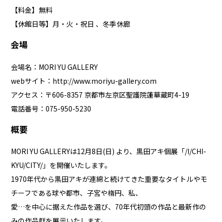
【料金】無料
【休館日等】月・火・祝日 、冬季休廊
会場
会場名：MORI YU GALLERY
webサイト：
http://www.moriyu-gallery.com
アクセス：〒606-8357 京都市左京区聖護院蓮華蔵町4-19
電話番号：075-950-5230
概要
MORI YU GALLERYは12月8日(日) より、黒田アキ個展「/I/CHI-
KYU/CITY/」を開催いたします。
1970年代から黒田アキが連綿と続けてきた重要なタイトルやモ
チーフである球や都市、子宮や楕円、私、
愛…を中心に据えた作品を選び、70年代初頭の作品と最新作の
みの作品群を展示いたします。