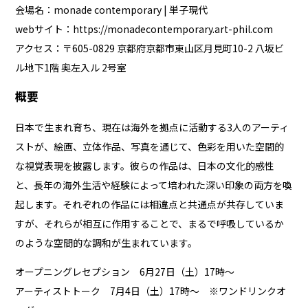
会場名：monade contemporary | 単子現代
webサイト：
https://monadecontemporary.art-phil.com
アクセス：〒605-0829 京都府京都市東山区月見町10-2 八坂ビ
ル地下1階 奥左入ル 2号室
概要
日本で生まれ育ち、現在は海外を拠点に活動する3人のアーティ
ストが、絵画、立体作品、写真を通じて、色彩を用いた空間的
な視覚表現を披露します。彼らの作品は、日本の文化的感性
と、長年の海外生活や経験によって培われた深い印象の両方を喚
起します。それぞれの作品には相違点と共通点が共存していま
すが、それらが相互に作用することで、まるで呼吸しているか
のような空間的な調和が生まれています。
オープニングレセプション 6月27日（土）17時～
アーティストトーク 7月4日（土）17時～ ※ワンドリンクオ