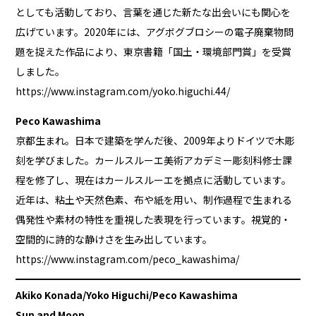
としても活動しており、言葉を通じた新たな出会いにも関心を
広げています。2020年には、アグボグブロシーの電子廃棄物問
題を捉えた作品により、東京書籍「国土・環境部門賞」を受賞
しました。
https://www.instagram.com/yoko.higuchi.44/
Peco Kawashima
京都生まれ。日本で建築を学んだ後、2009年よりドイツで木彫
刻を学びました。カールスルーエ美術アカデミー彫刻科修士課
程を修了し、現在はカールスルーエを拠点に活動しています。
近年は、粘土や天然色素、布や紙を用い、制作過程で生まれる
偶発性や素材の特性を重視した表現を行っています。視覚的・
空間的に詩的な静けさを生み出しています。
https://www.instagram.com/peco_kawashima/
Akiko Konada/Yoko Higuchi/Peco Kawashima
Sun and Moon