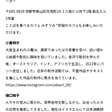
ーダー
〒605-0829 京都市東山区月見町10-2 八坂ビル地下1階 奥左入ル
2号室
ことばを食べるカフェ みずうみ *併設のカフェもお楽しみいた
だけます。
小灘明子
大阪生まれの小灘は、画家であった父の影響を受け、幼い頃か
ら絵画や彫刻に興味を抱いていました。金沢で彫刻を学んだ
後、オーストラリア、インド、アフリカで生活し、2022年にパ
リへ定住しました。近年の制作活動では、平面作品やテキスト
を基にした作品の制作に焦点を当てています。
https://www.instagram.com/akiart_00/
樋口陽子
人やその営みに惹かれ、世界各地を旅しながら、出会った人々
の日常を撮影してきました。現在はイスラエルにて日本語教師