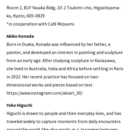
Room 2, B1F Yasaka Bldg, 10-2 Tsukimi-cho, Higashiyama-
ku, Kyoto, 605-0829
*in cooperation with Café Mizuumi.
Akiko Konada
Born in Osaka, Konada was influenced by her father, a
painter, and developed an interest in painting and sculpture
from an early age. After studying sculpture in Kanazawa,
she lived in Australia, India and Africa before settling in Paris
in 2022. Her recent practice has focused on two-
dimensional works and pieces based on text.
https://www.instagram.com/akiart_00/
Yoko Higuchi
Higuchi is drawn to people and their everyday lives, and has
traveled widely to capture moments from daily encounters
around the world. She also works as a Japanese language