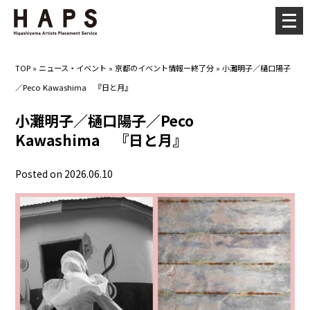
メ
ニ
ュ
TOP
»
ニュース・イベント
»
京都のイベント情報ー終了分
»
小灘明子／樋口陽子
ー
／Peco Kawashima 『日と月』
を
開
小灘明子／樋口陽子／Peco
く
Kawashima 『日と月』
Posted on 2026.06.10