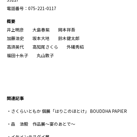
電話番号：075-221-0117
概要
井上明彦 大島春紫 岡本祥吾
加藤浩史 坂本大地 鈴木健太郎
高須英代 高知尾さくら 外礒秀紹
福田十糸子 丸山敦子
関連記事
・さくらいともか 個展「はりこのほとけ」 BOUDDHA PAPIER
・森 浩毅 作品展～宴のあとで～
・イケメンテヌグイ展