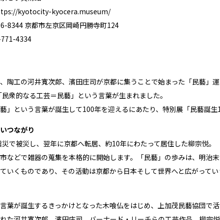
ttps://kyotocity-kyocera.museum/
6-8344 京都市左京区岡崎円勝寺町124
71-4334
、陶工の河井寬次郎、濱田庄司が京都に集うことで始まった「民藝」運
年「民衆的なる工芸＝民藝」という言葉が生まれました。
藝」という言葉が誕生して100年を迎えるにあたり、特別展「民藝誕生
いつながり
大震災で被災し、翌年に京都へ転居、約10年にわたって居住した柳宗悦
市などで雑器の蒐集を本格的に開始します。「民藝」の歩みは、明治末
ていくものであり、その活動は京都から日本そして世界へと広がってい
言葉が誕生するきっかけとなった木喰仏をはじめ、上加茂民藝協団で活
れた河井寬次郎、濱田庄司、バーナード・リーチらの工芸作品、柳宗悦