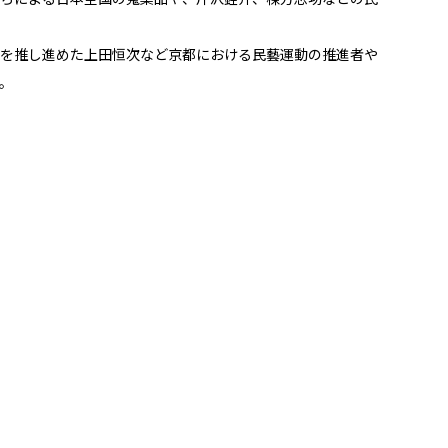
を推し進めた上田恒次など京都における民藝運動の推進者や
。