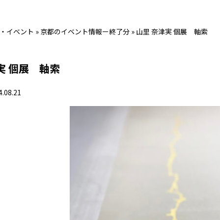
・イベント
»
京都のイベント情報ー終了分
»
山里 奈津実 個展 軸索
実 個展 軸索
4.08.21