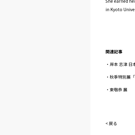
She earned he
in Kyoto Univer
関連記事
・岸本 志津 
・秋季特別展「
・東敬恭 展
< 戻る