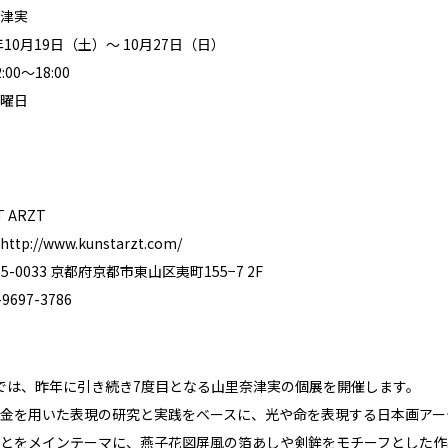
津実
年10月19日（土）〜 10月27日（日）
00～18:00
曜日
 ARZT
http://www.kunstarzt.com/
-0033 京都府京都市東山区夷町155−7 2F
697-3786
RZT では、昨年に引き続き7度目となる山里奈津実の個展を開催します。
金を用いた表現の研究と実践をベースに、光や命を表現する日本画アー
とをメインテーマに、燕子花図屏風の箔あしや剣鉾をモチーフとした作