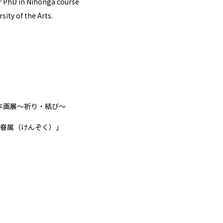
r PhD in Nihonga course
sity of the Arts.
日本画展～祈り・結び～
眷属（けんぞく）」