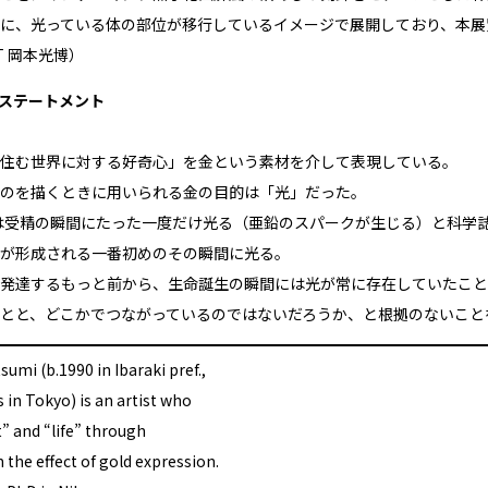
に、光っている体の部位が移行しているイメージで展開しており、本展
ZT 岡本光博）
ステートメント
住む世界に対する好奇心」を金という素材を介して表現している。
のを描くときに用いられる金の目的は「光」だった。
は受精の瞬間にたった一度だけ光る（亜鉛のスパークが生じる）と科学誌Scien
が形成される一番初めのその瞬間に光る。
発達するもっと前から、生命誕生の瞬間には光が常に存在していたこと
とと、どこかでつながっているのではないだろうか、と根拠のないこと
mi (b.1990 in Ibaraki pref.,
s in Tokyo) is an artist who
t” and “life” through
 the effect of gold expression.