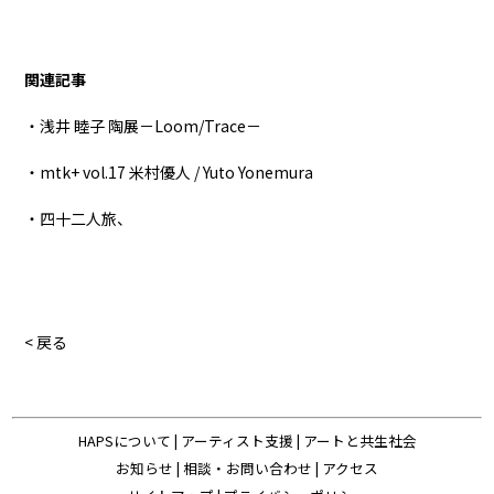
関連記事
・浅井 睦子 陶展－Loom/Trace－
・mtk+ vol.17 米村優人 / Yuto Yonemura
・四十二人旅、
< 戻る
HAPSについて
|
アーティスト支援
|
アートと共生社会
お知らせ
|
相談・お問い合わせ
|
アクセス