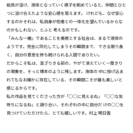
絵具が溶け、液体となっていく様子を眺めていると、仲間とひと
つに溶け合えたような安心感を覚えます。 けれども、なぜ安心
するのか――それは、私自身が他者との一体化を望んでいるからな
のかもしれない、とふと 考えるのです。
「みんな一緒」であることを美徳とする社会は、まるで液体の
ようです。完全に同化してしまうその瞬間まで、 できる限り長
く、自分の意思を持ち続けられる人間でありたい。
だからこそ私は、混ざりきる前の、やがて消えていく一度きり
の現象を、そっと標本のように残します。液体の 中に投げ込ま
れてもなお確かに存在している、その瞬間こそが最も美しいと
感じるからです。
私の作品を見てくださった方が「○○に見えるね」「○○な気
持ちになるね」と語り合い、それぞれの中に自分だ けの○○を
見つけていただけたら、とても嬉しいです。村上 明日香