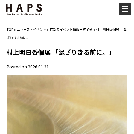
メ
ニ
ュ
TOP
»
ニュース・イベント
»
京都のイベント情報ー終了分
»
村上明日香個展 「混
ー
ざりきる前に。」
を
開
村上明日香個展 「混ざりきる前に。」
く
Posted on 2026.01.21