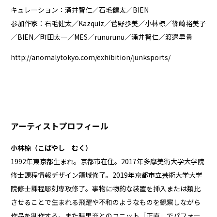
キュレーション：涌井智仁／石毛健太／BIEN
参加作家：石毛健太／Kazquiz／菅野歩美／小林椋／篠崎裕美子
／BIEN／町田太一／MES／runurunu／涌井智仁／渡邉早貴
http://anomalytokyo.com/exhibition/junksports/
アーティストプロフィール
小林椋（こばやし むく）
1992年東京都生まれ。京都市在住。2017年多摩美術大学大学院
修士課程情報デザイン領域修了。2019年京都市立芸術大学大学
院修士課程彫刻専攻修了。事物に物的な装置を挿入または類比
させることで生まれる飛躍や不和のようなものを観察しながら
作品を制作する。また時里充とのユニット「正直」でパフォー