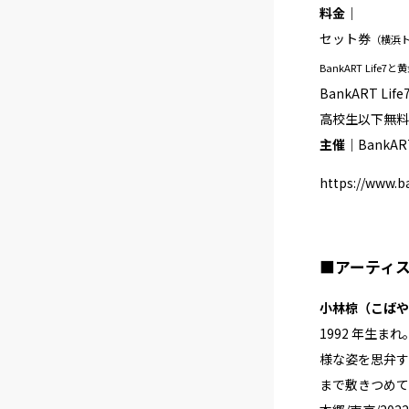
料金｜
セット券
（横浜トリ
BankART Lif
BankART Li
高校生以下無料
主催｜
BankAR
https://www.b
■アーティ
小林椋（こばや
1992 年生
様な姿を思弁す
まで敷きつめて