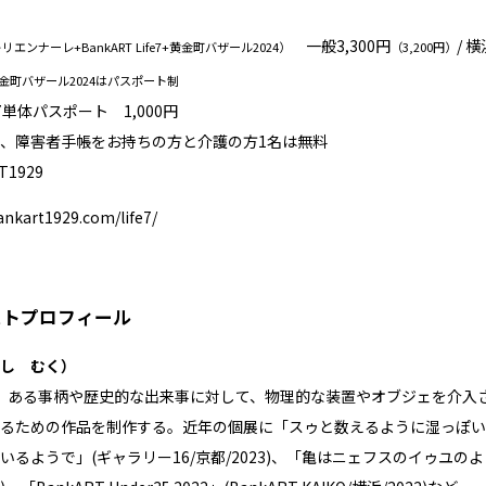
一般3,300円
/ 
エンナーレ+BankART Life7+黄金町バザール2024）
（3,200円）
e7と黄金町バザール2024はパスポート制
fe7単体パスポート 1,000円
、障害者⼿帳をお持ちの⽅と介護の方1名は無料
T1929
ankart1929.com/life7/
ストプロフィール
し むく）
まれ。ある事柄や歴史的な出来事に対して、物理的な装置やオブジェを介
るための作品を制作する。近年の個展に「スゥと数えるように湿っぽい
いるようで」(ギャラリー16/京都/2023)、「亀はニェフスのイゥユ