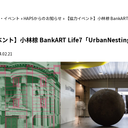
・イベント
»
HAPSからのお知らせ
»
【協力イベント】小林椋 BankART 
ト】小林椋 BankART Life7「UrbanNes
4.02.21