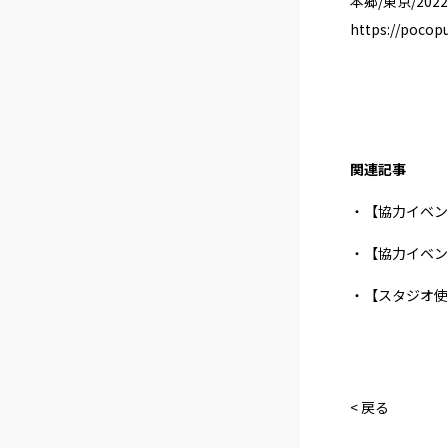
本郷/東京/2022)
https://pocop
関連記事
・【協力イベント】Cr
・【協力イベント】
・【スタジオ使
< 戻る