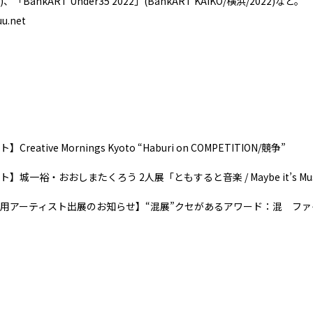
、「BankART Under35 2022」(BankART KAIKO/横浜/2022)など。
uu.net
eative Mornings Kyoto “Haburi on COMPETITION/競争”
城一裕・おおしまたくろう 2人展「ともすると音楽 / Maybe it’s Mus
用アーティスト出展のお知らせ】“混展”クセがあるアワード：混 フ