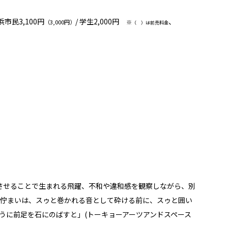
横浜市民3,100円
/ 学生2,000円
、
（3,000円）
※
（ ）は前売料金
入させることで生まれる飛躍、不和や違和感を観察しながら、別
佇まいは、スゥと巻かれる音として砕ける前に、スゥと囲い
のように前足を石にのばすと」(トーキョーアーツアンドスペース