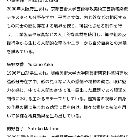
小坂美鈴｜Misuzu Kosaka
2000年大阪府生まれ。京都芸術大学芸術専攻美術工芸領域染織
テキスタイル分野在学中。平面と立体、内と外などの相反する
もの同士の間に存在する境界を探り、可視化させる制作を行
う。工業製品や写真などの人工的な素材を使用し、織や組の反
復行為から生じる人間的な歪みやエラーから自分自身との対話
を試みている。
床野友香｜Yukano Yuka
1996年山形県生まれ。嵯峨美術大学大学院芸術研究科芸術専攻
造形分野在学中。形の見えない人の感情や精神の動き、眼に魅
力を感じ、中でも人間の身体で唯一露出した臓器である眼球を
制作における主たるモチーフとしている。鑑賞者の視線と自身
の作品の間に生まれる効果に目を向け、様々な素材と技法を用
いて多様な視覚効果を生み出している。
的野哲子｜Satoko Matono