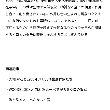
2000年岡山県生まれ。京都精華大学大学院芸術研究科染織領域
在学中。この世は生命や自然現象、物質など全てが相互に作用
し合って創り出されている。作用し合い生まれる現象のたとえ
小さな何気ないものも素晴らしいものであると———目の前に
存在するものから時空を超えて未知なるものまでを自らが認識
するイロとカタチに変換し表現することに挑んでいる。
関連記事
・大橋 翠石と1900年パリ万博出展作家たち
・WOODBLOCK 木口木版 ルーペで視るミクロの驚異
・陶と染４人 へんなもん展