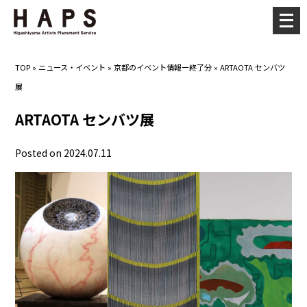
メ
ニ
ュ
TOP
»
ニュース・イベント
»
京都のイベント情報ー終了分
»
ARTAOTA センバツ
ー
展
を
開
ARTAOTA センバツ展
く
Posted on 2024.07.11