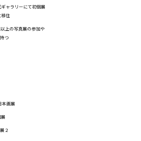
時代ギャラリーにて初個展
に移住
回以上の写真展の参加や
持つ
日本画展
個展
展２