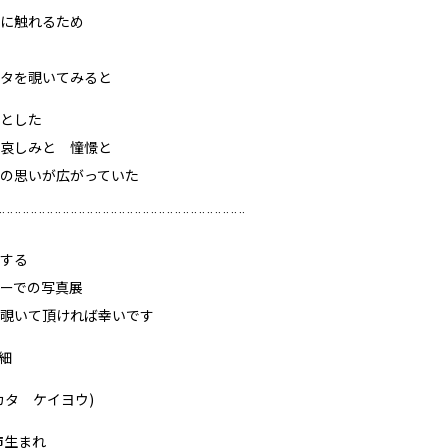
に触れるため
タを覗いてみると
とした
哀しみと 憧憬と
の思いが広がっていた
¨¨¨¨¨¨¨¨¨¨¨¨¨¨¨¨¨¨¨¨¨¨¨¨¨¨¨¨¨¨¨
する
ーでの写真展
覗いて頂ければ幸いです
細
カタ ケイヨウ)
市生まれ