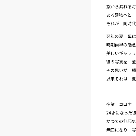
窓から漏れる灯
ある建物へと 
それが 同時代
翌年の夏 母は
時期尚早の懸念
美しいギャラリ
彼の写真を 並
その思いが 勝
以来それは 夏
¨¨¨¨¨¨¨¨¨¨¨¨
卒業 コロナ 
24才になった
かつての無邪気
無口になり 写