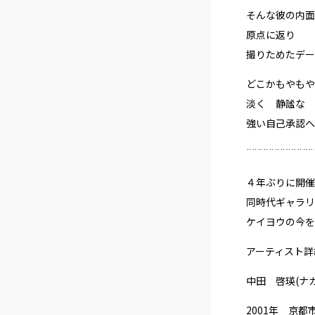
そんな彼の内面
原点に返り
撮りためたデー
どこかもやもや
淡く 静謐な 
強い自己承認へ
¨¨¨¨¨¨¨¨¨¨¨¨
４年ぶりに開催
同時代ギャラリ
ケイヨウの今を
アーティスト詳
中田 啓瑛(ナ
2001年 京都