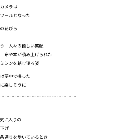
カメラは
ツールとなった
の花びら
う 人々の優しい笑顔
 布や本が積み上げられた
ミシンを踏む後ろ姿
は夢中で撮った
に楽しそうに
¨¨¨¨¨¨¨¨¨¨¨¨¨¨¨¨¨¨¨¨¨¨¨¨¨¨¨¨¨¨¨
気に入りの
下げ
条通りを歩いているとき