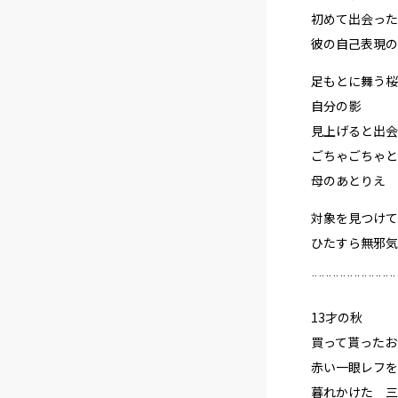
初めて出会った
彼の自己表現の
足もとに舞う桜
自分の影
見上げると出会
ごちゃごちゃと
母のあとりえ 
対象を見つけて
ひたすら無邪気
¨¨¨¨¨¨¨¨¨¨¨¨
13才の秋
買って貰ったお
赤い一眼レフを
暮れかけた 三