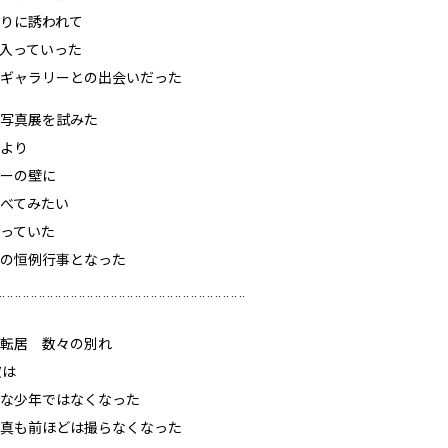
りに誘われて
入っていった
ギャラリーとの出会いだった
写真展を試みた
より
ーの壁に
べてみたい
っていた
の恒例行事となった
¨¨¨¨¨¨¨¨¨¨¨¨¨¨¨¨¨¨¨¨¨¨¨¨¨¨¨¨¨¨¨
転居 数々の別れ
彼は
な少年ではなくなった
真も前ほどは撮らなくなった