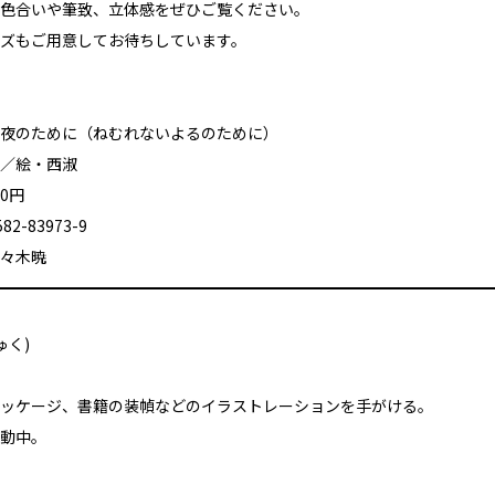
色合いや筆致、立体感をぜひご覧ください。
ズもご用意してお待ちしています。
夜のために（ねむれないよるのために）
／絵・西淑
60円
582-83973-9
々木暁
ゅく)
ッケージ、書籍の装幀などのイラストレーションを手がける。
動中。