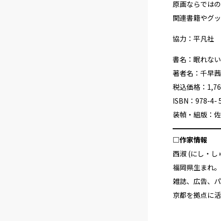
原画ならではの
関連書籍やグッ
協力：平凡社
書名：眠れない
著者名：千早茜
税込価格：1,7
ISBN：978-4- 
装幀・組版：佐
□作家情報
西淑 (にし・し
福岡県生まれ。
雑誌、広告、パ
京都を拠点に活