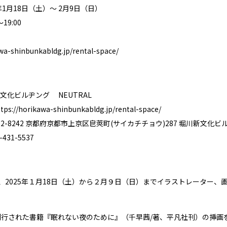
年1月18日（土）〜 2月9日（日）
19:00
awa-shinbunkabldg.jp/rental-space/
文化ビルヂング NEUTRAL
ttps://horikawa-shinbunkabldg.jp/rental-space/
2-8242 京都府京都市上京区皀莢町(サイカチチョウ)287 堀川新文化ビ
431-5537
では、2025年１月18日（土）から２月９日（日）までイラストレータ
刊行された書籍『眠れない夜のために』（千早茜/著、平凡社刊）の挿画