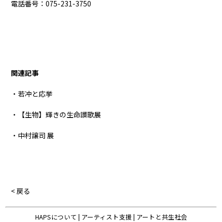
電話番号：075-231-3750
関連記事
・若冲と応挙
・【生物】輝きの生命讃歌展
・中村譲司 展
< 戻る
HAPSについて
|
アーティスト支援
|
アートと共生社会