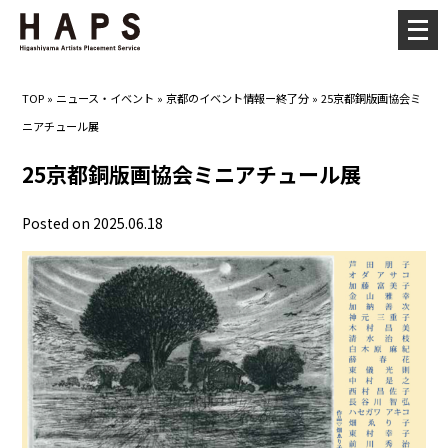
メ
ニ
ュ
TOP
»
ニュース・イベント
»
京都のイベント情報ー終了分
»
25京都銅版画協会ミ
ー
ニアチュール展
を
開
25京都銅版画協会ミニアチュール展
く
Posted on 2025.06.18