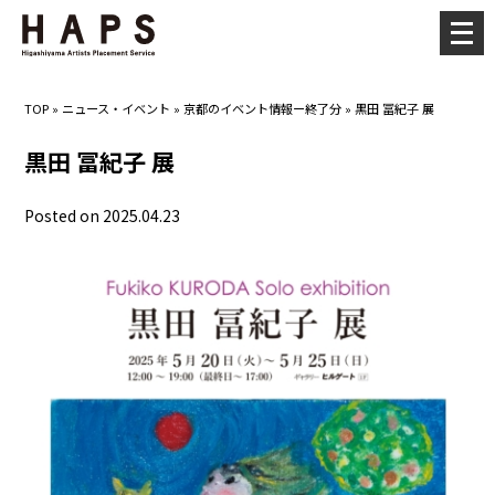
メ
ニ
ュ
TOP
»
ニュース・イベント
»
京都のイベント情報ー終了分
»
黒田 冨紀子 展
ー
を
黒田 冨紀子 展
開
く
Posted on 2025.04.23