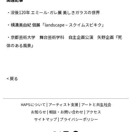
関連記事
・没後120年 エミール･ガレ展 美しきガラスの世界
・横溝美由紀 個展「landscape – スクイムスビキク」
・京都芸術大学 舞台芸術学科 自主企画公演 矢野企画『死
体のある風景』
< 戻る
HAPSについて
|
アーティスト支援
|
アートと共生社会
お知らせ
|
相談・お問い合わせ
|
アクセス
サイトマップ
|
プライバシーポリシー