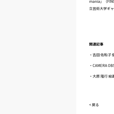
mania」（FI
立芸術大学ギャラ
関連記事
・吉田 佐和子
・CAMERA 
・大原 隆行 絵
< 戻る