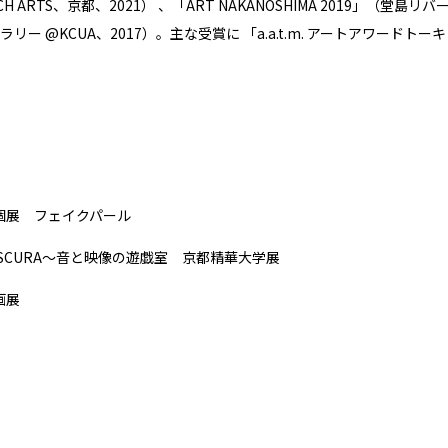
NCH ARTS、京都、2021） 、「ART NAKANOSHIMA 2019」（堂島
リー @KCUA、2017）。主な受賞に 「a.a.t.m. アートアワードトー
 個展 フェイクパール
OBSCURA～音と映像の遊戯室 京都精華大学展
画展