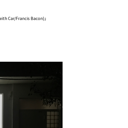
h Car/Francis Bacon)」