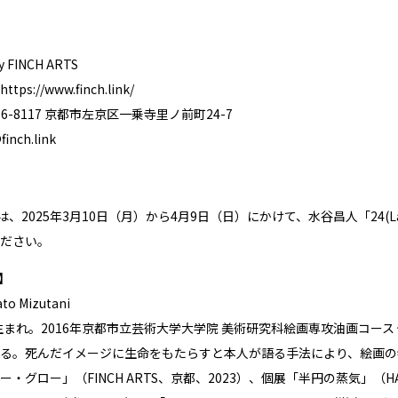
FINCH ARTS
https://www.finch.link/
6-8117 京都市左京区一乗寺里ノ前町24-7
finch.link
Sでは、2025年3月10日（月）から4月9日（日）にかけて、水谷昌人「24(Landsc
ださい。
】
o Mizutani
府生まれ。2016年京都市立芸術大学大学院 美術研究科絵画専攻油画コー
る。死んだイメージに生命をもたらすと本人が語る手法により、絵画の
・グロー」（FINCH ARTS、京都、2023）、個展「半円の蒸気」（HAR