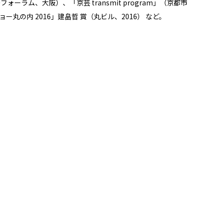
リバーフォーラム、大阪）、「京芸 transmit program」（京都市
キョー丸の内 2016」建畠晢 賞（丸ビル、2016） など。