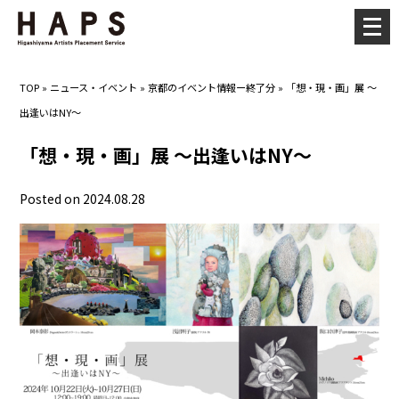
メ
ニ
ュ
TOP
»
ニュース・イベント
»
京都のイベント情報ー終了分
»
「想・現・画」展 ～
ー
出逢いはNY～
を
開
「想・現・画」展 ～出逢いはNY～
く
Posted on 2024.08.28