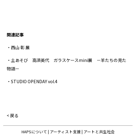
関連記事
・西山 彰 展
・土あそび 高須英代 ガラスケースmini展 －羊たちの見た
物語－
・STUDIO OPENDAY vol.4
< 戻る
HAPSについて
|
アーティスト支援
|
アートと共生社会