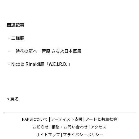
関連記事
・三様展
・－詩花の庭へ－菅原 さちよ日本画展
・Nicolò Rinaldi展「W.E.I.R.D. 」
< 戻る
HAPSについて
|
アーティスト支援
|
アートと共生社会
お知らせ
|
相談・お問い合わせ
|
アクセス
サイトマップ
|
プライバシーポリシー