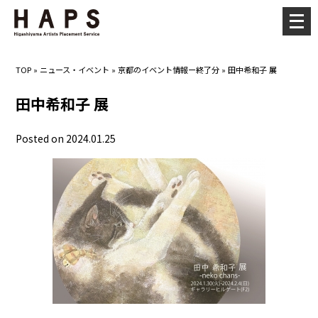
メ
ニ
ュ
TOP
»
ニュース・イベント
»
京都のイベント情報ー終了分
»
田中希和子 展
ー
を
田中希和子 展
開
く
Posted on 2024.01.25