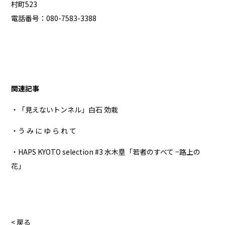
村町523
電話番号：080-7583-3388
関連記事
・「見えないトンネル」白石 効栽
・う み に ゆ ら れ て
・HAPS KYOTO selection #3 水木塁「若者のすべて −路上の
花」
< 戻る