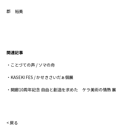
郡 裕美
関連記事
・ことづての声 / ソマの舟
・KASEKI FES / かせきさいだぁ個展
・開廊10周年記念 自由と創造を求めた ケラ美術の情熱 展
< 戻る