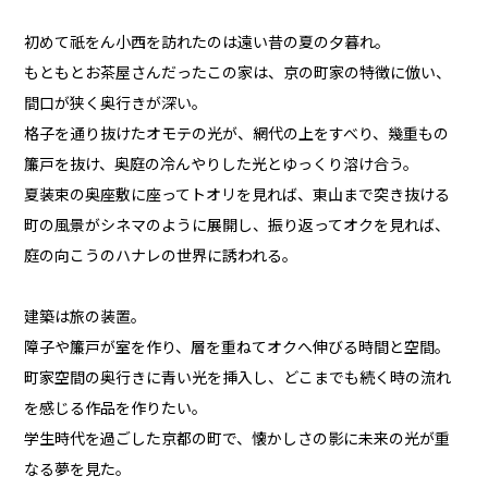
初めて祇をん小西を訪れたのは遠い昔の夏の夕暮れ。
もともとお茶屋さんだったこの家は、京の町家の特徴に倣い、
間口が狭く奥行きが深い。
格子を通り抜けたオモテの光が、網代の上をすべり、幾重もの
簾戸を抜け、奥庭の冷んやりした光とゆっくり溶け合う。
夏装束の奥座敷に座ってトオリを見れば、東山まで突き抜ける
町の風景がシネマのように展開し、振り返ってオクを見れば、
庭の向こうのハナレの世界に誘われる。
建築は旅の装置。
障子や簾戸が室を作り、層を重ねてオクへ伸びる時間と空間。
町家空間の奥行きに青い光を挿入し、どこまでも続く時の流れ
を感じる作品を作りたい。
学生時代を過ごした京都の町で、懐かしさの影に未来の光が重
なる夢を見た。