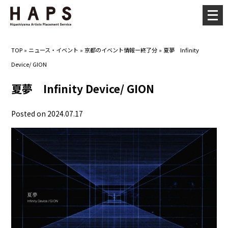
メ
ニ
ュ
TOP
»
ニュース・イベント
»
京都のイベント情報ー終了分
»
夏夢 Infinity
ー
Device/ GION
を
開
夏夢 Infinity Device/ GION
く
Posted on 2024.07.17