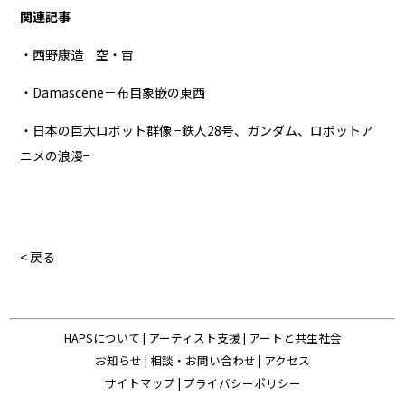
関連記事
・西野康造 空・宙
・Damascene－布目象嵌の東西
・日本の巨大ロボット群像 −鉄人28号、ガンダム、ロボットア
ニメの浪漫−
< 戻る
HAPSについて
|
アーティスト支援
|
アートと共生社会
お知らせ
|
相談・お問い合わせ
|
アクセス
サイトマップ
|
プライバシーポリシー