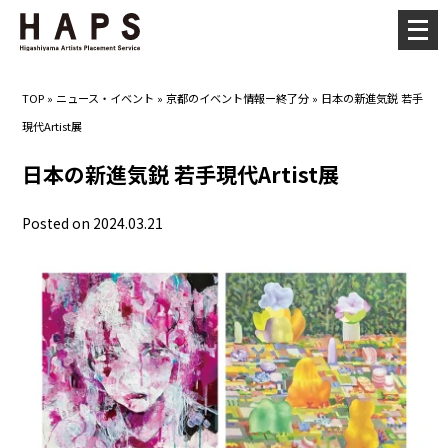
メ
ニ
ュ
TOP
»
ニュース・イベント
»
京都のイベント情報ー終了分
»
日本の新進気鋭 若手
ー
現代Artist展
を
開
日本の新進気鋭 若手現代Artist展
く
Posted on 2024.03.21