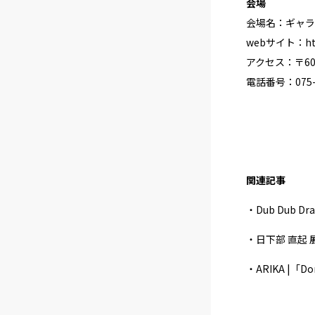
会場
会場名：ギャラリ
webサイト：
h
アクセス：〒60
電話番号：075-2
関連記事
・Dub Dub Dr
・日下部 直起 展 
・ARIKA |「Don’