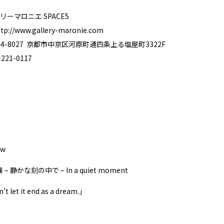
ーマロニエ SPACE5
ttp://www.gallery-maronie.com
4-8027 京都市中京区河原町通四条上る塩屋町3322F
21-0117
aw
– 静かな刻の中で – In a quiet moment
t let it end as a dream.」