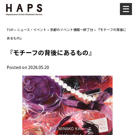
メ
ニ
ュ
TOP
»
ニュース・イベント
»
京都のイベント情報ー終了分
»
『モチーフの背後に
ー
あるもの』
を
開
『モチーフの背後にあるもの』
く
Posted on 2026.05.20