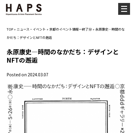
メ
ニ
ュ
TOP
»
ニュース・イベント
»
京都のイベント情報ー終了分
»
永原康史—時間のな
ー
かだち：デザインとNFTの邂逅
を
開
永原康史—時間のなかだち：デザインと
く
NFTの邂逅
Posted on 2024.03.07