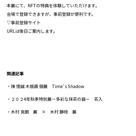
本展にて、NFTの特典を体験していただけます。
会場で登録できますが、事前登録が便利です。
▽事前登録サイト
URLは後日ご案内します。
関連記事
・陳 憶誠 木版画 個展 Time’ s Shadow
・２０２4年秋季特別展ー多彩な抹茶の器ー 茶入
・木村 克朗 展 × 木村 静枝 展