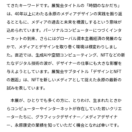
てきたキーワードです。展覧会タイトルの「時間のなかだち」
は、40年以上にわたる永原のメディアデザインの実践を振り返
るとともに、メディアの過去と未来を橋渡しするという意味が
込められています。パーソナルコンピューターにつづくインタ
ーネットの到来、さらにはグローバル資本主義経済の発展のな
かで、メディアとデザインを取り巻く環境は様変わりしまし
た。直近では、生成AIや空間コンピューティング、NFTなどの新
たなデジタル技術の波が、デザイナーの仕事にも大きな影響を
与えようとしています。展覧会サブタイトル「デザインとNFT
の邂逅」は、NFTを新しいメディアとして捉えた永原の最新の
試みを表しています。
本展が、ひとりでも多くの方に、とりわけ、生まれたときか
らコンピューターやインターネットが存在していた若いクリエ
ーターたちに、グラフィックデザイナー／メディアデザイナ
ー、永原康史の業績を知っていただく機会となれば幸いです。